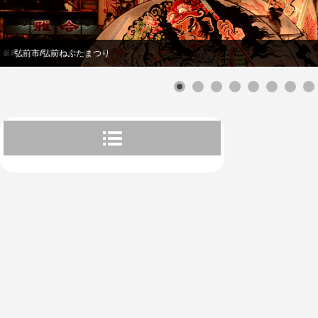
弘前市/弘前ねぷたまつり