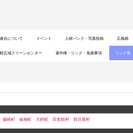
連合について
イベント
人材バンク・写真投稿
広報紙
軽広域クリーンセンター
著作権・リンク・免責事項
リンク集
藤崎町
板柳町
大鰐町
田舎館村
西目屋村