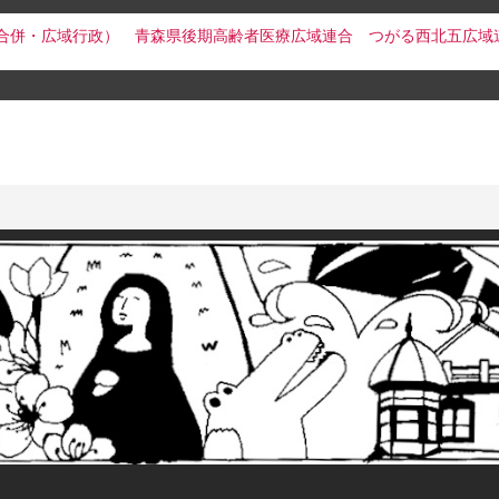
合併・広域行政）
青森県後期高齢者医療広域連合
つがる西北五広域